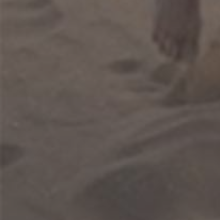
Me
Inic
Centro Taghazout,
Paq
80000
Alo
Taghazout, Marruecos
SP
thehorizonsurfhouse@gm
Act
ail.com
Co
+212 602-915894