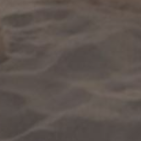
nú rápido
io
Reserva
uetes de surf
Asesoramiento
jamiento
Ubicación
A
Privacidad y política
ividades
ntáctanos