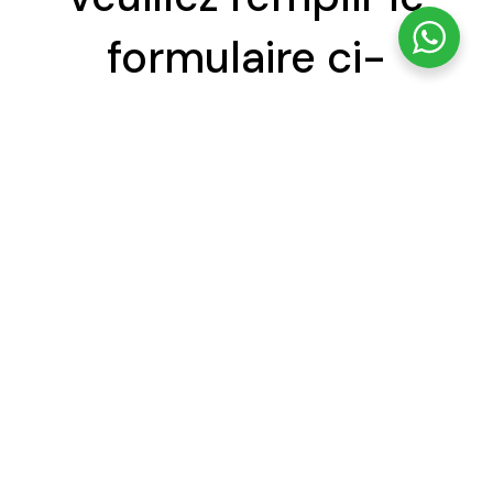
formulaire ci-
dessous.
L’équipe du
HORIZON
vous contactera
dans les 24 heures pour confirmer votre
demande.
Pour une réservation de dernière minute,
merci de nous contacter directement
ou via WhatsApp à ce numéro :
+212 602 915894